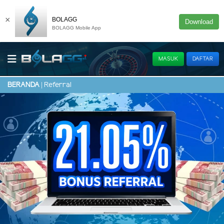
×
BOLAGG
Download
BOLAGG Mobile App
MASUK
DAFTAR
Referral
BERANDA