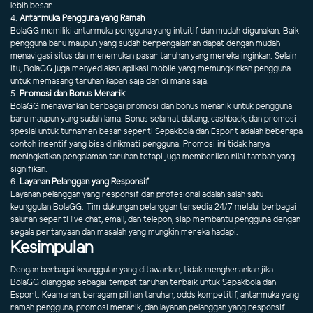
lebih besar.
4.
Antarmuka Pengguna yang Ramah
BolaGG memiliki antarmuka pengguna yang intuitif dan mudah digunakan. Baik
pengguna baru maupun yang sudah berpengalaman dapat dengan mudah
menavigasi situs dan menemukan pasar taruhan yang mereka inginkan. Selain
itu, BolaGG juga menyediakan aplikasi mobile yang memungkinkan pengguna
untuk memasang taruhan kapan saja dan di mana saja.
5.
Promosi dan Bonus Menarik
BolaGG menawarkan berbagai promosi dan bonus menarik untuk pengguna
baru maupun yang sudah lama. Bonus selamat datang, cashback, dan promosi
spesial untuk turnamen besar seperti Sepakbola dan Esport adalah beberapa
contoh insentif yang bisa dinikmati pengguna. Promosi ini tidak hanya
meningkatkan pengalaman taruhan tetapi juga memberikan nilai tambah yang
signifikan.
6.
Layanan Pelanggan yang Responsif
Layanan pelanggan yang responsif dan profesional adalah salah satu
keunggulan BolaGG. Tim dukungan pelanggan tersedia 24/7 melalui berbagai
saluran seperti live chat, email, dan telepon, siap membantu pengguna dengan
segala pertanyaan dan masalah yang mungkin mereka hadapi.
Kesimpulan
Dengan berbagai keunggulan yang ditawarkan, tidak mengherankan jika
BolaGG dianggap sebagai tempat taruhan terbaik untuk Sepakbola dan
Esport. Keamanan, beragam pilihan taruhan, odds kompetitif, antarmuka yang
ramah pengguna, promosi menarik, dan layanan pelanggan yang responsif