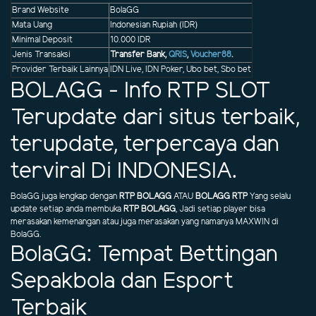
Brand Website
BolaGG
Mata Uang
Indonesian Rupiah (IDR)
Minimal Deposit
10.000 IDR
Jenis Transaksi
Transfer Bank,
QRIS
,
Voucher88
.
Provider Terbaik Lainnya
IDN Live, IDN Poker, Ubo bet, Sbo bet
BOLAGG - Info RTP SLOT
Terupdate dari situs terbaik,
terupdate, terpercaya dan
terviral Di INDONESIA.
BolaGG juga lengkap dengan
RTP BOLAGG
ATAU
BOLAGG RTP
Yang selalu
update setiap anda membuka
RTP BOLAGG
, Jadi setiap player bisa
merasakan kemenangan atau juga merasakan yang namanya MAXWIN di
BolaGG.
BolaGG: Tempat Bettingan
Sepakbola dan Esport
Terbaik