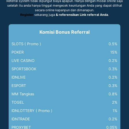
Referral system tidak dipungut biaya apapun. Hanya dengan modal online saja
setelah itu anda hanya tinggal mengecek keuntungan Anda yang dapat dilihat
secara online kapanpun dan dimanapun.
Register
sekarang juga
& referensikan Link referral Anda
.
Komisi Bonus Referral
SLOTS ( Promo )
0.5%
POKER
15%
LIVE CASINO
0.2%
SPORTSBOOK
0.3%
IDNLIVE
0.2%
ESPORT
0.3%
MM Tangkas
0.8%
TOGEL
2%
IDNLOTTERY ( Promo )
1%
IDNTRADE
0.2%
PROXYBET
0.05%