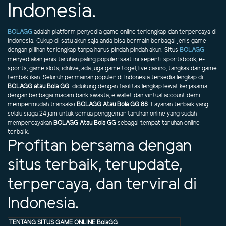
Indonesia.
BOLAGG
adalah platform penyedia game online terlengkap dan terpercaya di
indonesia. Cukup di satu akun saja anda bisa bermain berbagai jenis game
dengan pilihan terlengkap tanpa harus pindah pindah akun. Situs
BOLAGG
menyediakan jenis taruhan paling populer saat ini seperti sportsbook, e-
sports, game slots, idnlive, ada juga game togel, live casino, tangkas dan game
tembak ikan. Seluruh permainan populer di Indonesia tersedia lengkap di
BOLAGG atau Bola GG
. didukung dengan fasilitas lengkap lewat kerjasama
dengan berbagai macam bank swasta, e wallet dan virtual account demi
mempermudah transaksi
BOLAGG Atau Bola GG 88
. Layanan terbaik yang
selalu siaga 24 jam untuk semua penggemar taruhan online yang sudah
mempercayakan
BOLAGG Atau Bola GG
sebagai tempat taruhan online
terbaik.
Profitan bersama dengan
situs terbaik, terupdate,
terpercaya, dan terviral di
Indonesia.
TENTANG SITUS GAME ONLINE BolaGG