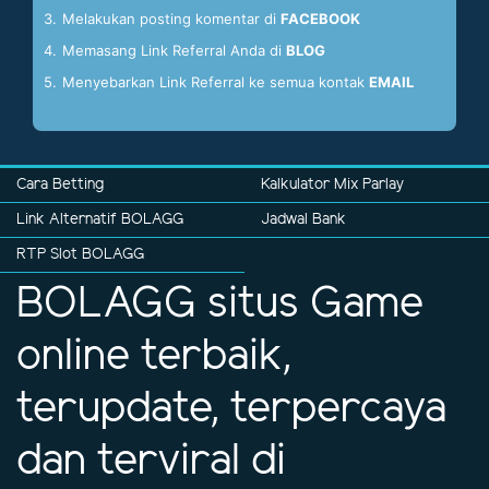
3.
Melakukan posting komentar di
FACEBOOK
4.
Memasang Link Referral Anda di
BLOG
5.
Menyebarkan Link Referral ke semua kontak
EMAIL
Cara Betting
Kalkulator Mix Parlay
Link Alternatif BOLAGG
Jadwal Bank
RTP Slot BOLAGG
BOLAGG situs Game
online terbaik,
terupdate, terpercaya
dan terviral di